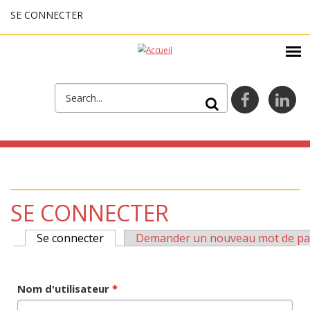
Aller au contenu principal
SE CONNECTER
FORMULAIRE DE
facebook
lin
RECHERCHE
SE CONNECTER
Se connecter
(onglet actif)
Demander un nouveau mot de pa
ONGLETS PRINCIPAUX
Nom d'utilisateur
*