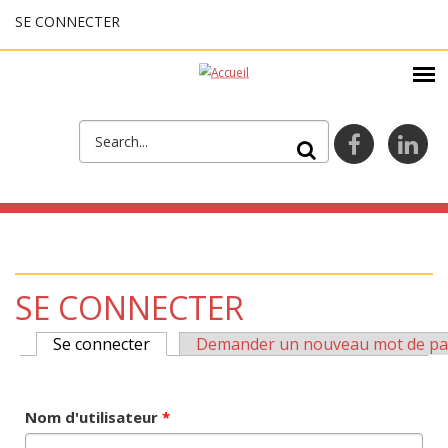
Aller au contenu principal
SE CONNECTER
FORMULAIRE DE
facebook
lin
RECHERCHE
SE CONNECTER
Se connecter
(onglet actif)
Demander un nouveau mot de pa
ONGLETS PRINCIPAUX
Nom d'utilisateur
*