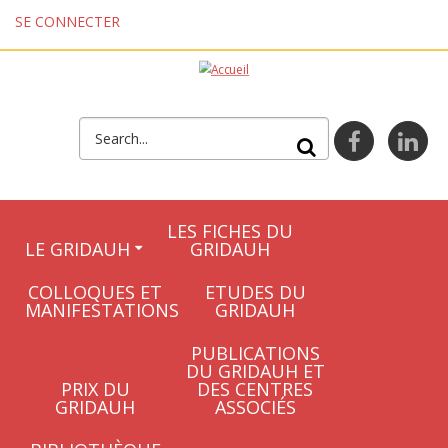
Aller au contenu principal
SE CONNECTER
FORMULAIRE DE
facebook
lin
RECHERCHE
LES FICHES DU
LE GRIDAUH
GRIDAUH
COLLOQUES ET
ETUDES DU
MANIFESTATIONS
GRIDAUH
PUBLICATIONS
DU GRIDAUH ET
PRIX DU
DES CENTRES
GRIDAUH
ASSOCIÉS