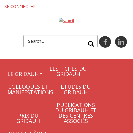
Aller au contenu principal
SE CONNECTER
FORMULAIRE DE
facebook
lin
RECHERCHE
LES FICHES DU
LE GRIDAUH
GRIDAUH
COLLOQUES ET
ETUDES DU
MANIFESTATIONS
GRIDAUH
PUBLICATIONS
DU GRIDAUH ET
PRIX DU
DES CENTRES
GRIDAUH
ASSOCIÉS