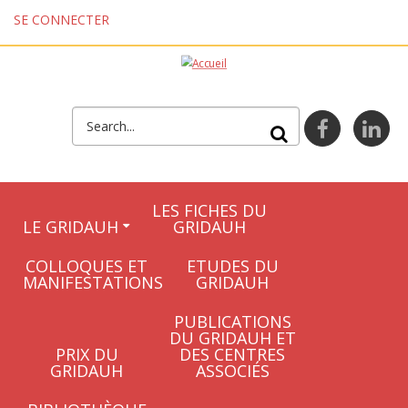
Aller au contenu principal
SE CONNECTER
FORMULAIRE DE
facebook
lin
RECHERCHE
LES FICHES DU
LE GRIDAUH
GRIDAUH
COLLOQUES ET
ETUDES DU
MANIFESTATIONS
GRIDAUH
PUBLICATIONS
DU GRIDAUH ET
PRIX DU
DES CENTRES
GRIDAUH
ASSOCIÉS