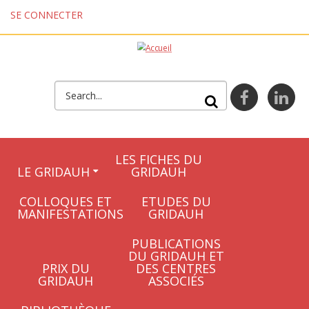
Aller au contenu principal
SE CONNECTER
FORMULAIRE DE
facebook
lin
RECHERCHE
LES FICHES DU
LE GRIDAUH
GRIDAUH
COLLOQUES ET
ETUDES DU
MANIFESTATIONS
GRIDAUH
PUBLICATIONS
DU GRIDAUH ET
PRIX DU
DES CENTRES
GRIDAUH
ASSOCIÉS