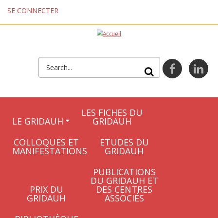
Aller au contenu principal
SE CONNECTER
FORMULAIRE DE
facebook
lin
RECHERCHE
LES FICHES DU
LE GRIDAUH
GRIDAUH
COLLOQUES ET
ETUDES DU
MANIFESTATIONS
GRIDAUH
PUBLICATIONS
DU GRIDAUH ET
PRIX DU
DES CENTRES
GRIDAUH
ASSOCIÉS